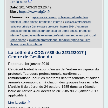
Lire la suite
Date:
2017-03-29 23:26:42
Site :
https://www.cdg34.fr
Thèmes liés :
epreuves examen professionnel redacteur
/
principal 2eme classe promotion interne
examen professionnel
/
examen
redacteur principal 2eme classe promotion interne 2014
professionnel de redacteur principal de 2eme classe promotion
/
interne
epreuve ecrite examen professionnel redacteur principal
/
2eme classe
examen professionnel redacteur principal 1ere
classe promotion interne
La Lettre du CDG n°88 du 22/12/2017 |
Centre de Gestion du ...
Report au 1er janvier 2019
Ce décret traduit le report d'un an de l'entrée en vigueur du
protocole "parcours professionnels, carrières et
rémunérations" pour les montants des traitements et soldes
annuels correspondant à chacun des groupes hors échelle.
L'article 6 du décret du 24 octobre 1985 dans sa rédaction
issue de l'article 4 du décret n° 2017-85 du 26 janvier 2017
applicable à...
Lire la suite