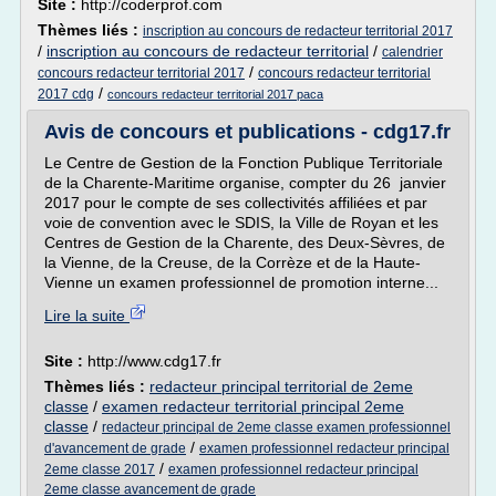
Site :
http://coderprof.com
Thèmes liés :
inscription au concours de redacteur territorial 2017
/
inscription au concours de redacteur territorial
/
calendrier
/
concours redacteur territorial 2017
concours redacteur territorial
/
2017 cdg
concours redacteur territorial 2017 paca
Avis de concours et publications - cdg17.fr
Le Centre de Gestion de la Fonction Publique Territoriale
de la Charente-Maritime organise, compter du 26 janvier
2017 pour le compte de ses collectivités affiliées et par
voie de convention avec le SDIS, la Ville de Royan et les
Centres de Gestion de la Charente, des Deux-Sèvres, de
la Vienne, de la Creuse, de la Corrèze et de la Haute-
Vienne un examen professionnel de promotion interne...
Lire la suite
Site :
http://www.cdg17.fr
Thèmes liés :
redacteur principal territorial de 2eme
classe
/
examen redacteur territorial principal 2eme
classe
/
redacteur principal de 2eme classe examen professionnel
/
d'avancement de grade
examen professionnel redacteur principal
/
2eme classe 2017
examen professionnel redacteur principal
2eme classe avancement de grade