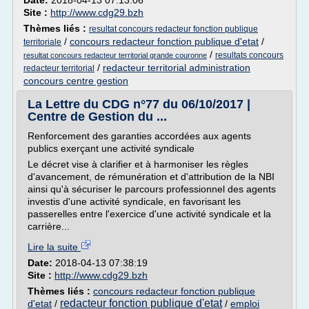
Date:
2018-04-13 07:13:06
Site :
http://www.cdg29.bzh
Thèmes liés :
resultat concours redacteur fonction publique
/
concours redacteur fonction publique d'etat
/
territoriale
/
resultats concours
resultat concours redacteur territorial grande couronne
/
redacteur territorial administration
redacteur territorial
concours centre gestion
La Lettre du CDG n°77 du 06/10/2017 |
Centre de Gestion du ...
Renforcement des garanties accordées aux agents
publics exerçant une activité syndicale
Le décret vise à clarifier et à harmoniser les règles
d'avancement, de rémunération et d'attribution de la NBI
ainsi qu'à sécuriser le parcours professionnel des agents
investis d'une activité syndicale, en favorisant les
passerelles entre l'exercice d'une activité syndicale et la
carrière...
Lire la suite
Date:
2018-04-13 07:38:19
Site :
http://www.cdg29.bzh
Thèmes liés :
concours redacteur fonction publique
redacteur fonction publique d'etat
d'etat
/
/
emploi