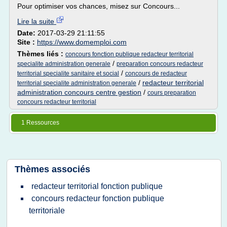
Pour optimiser vos chances, misez sur Concours...
Lire la suite
Date:
2017-03-29 21:11:55
Site :
https://www.domemploi.com
Thèmes liés :
concours fonction publique redacteur territorial
/
specialite administration generale
preparation concours redacteur
/
territorial specialite sanitaire et social
concours de redacteur
/
redacteur territorial
territorial specialite administration generale
administration concours centre gestion
/
cours preparation
concours redacteur territorial
1 Ressources
Thèmes associés
redacteur territorial fonction publique
concours redacteur fonction publique
territoriale