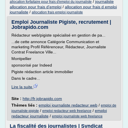
/
journaliste
allocation forfaitaire pour frais d'emploi du journaliste
allocation pour frais d'emploi
/
allocation pour frais d emploi
journaliste
/
allocation frais emploi journaliste
Emploi Journaliste Pigiste, recrutement |
Jobrapido.com
Rédacteur web/pigiste spécialisé en gestion de pa...
...de cette annonce Catégorie Communication et
marketing Profil Référenceur, Rédacteur, Journaliste
Contrat Freelance Ville...
Montpellier
sponsorisé par Indeed
Pigiste rédaction article immobilier
Dans le cadre...
Lire la suite
Site :
http://fr.jobrapido.com
Thèmes liés :
emploi journaliste redacteur web
/
emploi de
/
/
emploi
journaliste pigiste
emploi redacteur web freelance
redacteur journaliste
/
emploi journaliste web freelance
La fiscalité des journalistes | Syndicat