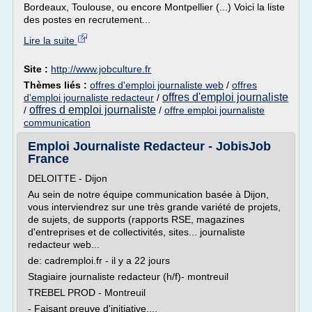
Bordeaux, Toulouse, ou encore Montpellier (...) Voici la liste
des postes en recrutement...
Lire la suite
Site :
http://www.jobculture.fr
Thèmes liés :
offres d'emploi journaliste web
/
offres
offres d'emploi journaliste
d'emploi journaliste redacteur
/
offres d emploi journaliste
/
/
offre emploi journaliste
communication
Emploi Journaliste Redacteur - JobisJob
France
DELOITTE - Dijon
Au sein de notre équipe communication basée à Dijon,
vous interviendrez sur une très grande variété de projets,
de sujets, de supports (rapports RSE, magazines
d'entreprises et de collectivités, sites... journaliste
redacteur web...
de: cadremploi.fr - il y a 22 jours
Stagiaire journaliste redacteur (h/f)- montreuil
TREBEL PROD - Montreuil
- Faisant preuve d'initiative,...