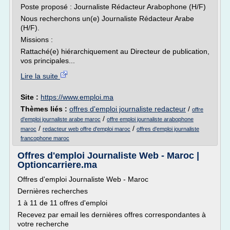
Poste proposé : Journaliste Rédacteur Arabophone (H/F)
Nous recherchons un(e) Journaliste Rédacteur Arabe
(H/F).
Missions :
Rattaché(e) hiérarchiquement au Directeur de publication,
vos principales...
Lire la suite
Site :
https://www.emploi.ma
Thèmes liés :
offres d'emploi journaliste redacteur
/
offre
/
d'emploi journaliste arabe maroc
offre emploi journaliste arabophone
/
/
maroc
redacteur web offre d'emploi maroc
offres d'emploi journaliste
francophone maroc
Offres d'emploi Journaliste Web - Maroc |
Optioncarriere.ma
Offres d'emploi Journaliste Web - Maroc
Dernières recherches
1 à 11 de 11 offres d'emploi
Recevez par email les dernières offres correspondantes à
votre recherche