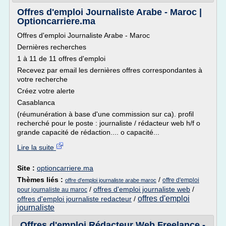
Offres d'emploi Journaliste Arabe - Maroc |
Optioncarriere.ma
Offres d'emploi Journaliste Arabe - Maroc
Dernières recherches
1 à 11 de 11 offres d'emploi
Recevez par email les dernières offres correspondantes à
votre recherche
Créez votre alerte
Casablanca
(réumunération à base d'une commission sur ca). profil
recherché pour le poste : journaliste / rédacteur web h/f o
grande capacité de rédaction.... o capacité...
Lire la suite
Site :
optioncarriere.ma
Thèmes liés :
/
offre d'emploi
offre d'emploi journaliste arabe maroc
/
offres d'emploi journaliste web
/
pour journaliste au maroc
offres d'emploi
offres d'emploi journaliste redacteur
/
journaliste
Offres d'emploi Rédacteur Web Freelance -