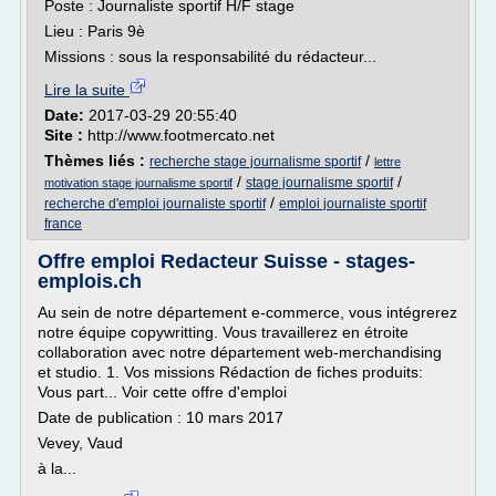
Poste : Journaliste sportif H/F stage
Lieu : Paris 9è
Missions : sous la responsabilité du rédacteur...
Lire la suite
Date:
2017-03-29 20:55:40
Site :
http://www.footmercato.net
Thèmes liés :
/
recherche stage journalisme sportif
lettre
/
/
stage journalisme sportif
motivation stage journalisme sportif
/
recherche d'emploi journaliste sportif
emploi journaliste sportif
france
Offre emploi Redacteur Suisse - stages-
emplois.ch
Au sein de notre département e-commerce, vous intégrerez
notre équipe copywritting. Vous travaillerez en étroite
collaboration avec notre département web-merchandising
et studio. 1. Vos missions Rédaction de fiches produits:
Vous part... Voir cette offre d'emploi
Date de publication : 10 mars 2017
Vevey, Vaud
à la...