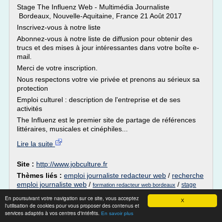
Stage The Influenz Web - Multimédia Journaliste
Bordeaux, Nouvelle-Aquitaine, France 21 Août 2017
Inscrivez-vous à notre liste
Abonnez-vous à notre liste de diffusion pour obtenir des
trucs et des mises à jour intéressantes dans votre boîte e-
mail.
Merci de votre inscription.
Nous respectons votre vie privée et prenons au sérieux sa
protection
Emploi culturel : description de l'entreprise et de ses
activités
The Influenz est le premier site de partage de références
littéraires, musicales et cinéphiles...
Lire la suite
Site :
http://www.jobculture.fr
Thèmes liés :
emploi journaliste redacteur web
/
recherche
emploi journaliste web
/
/
stage
formation redacteur web bordeaux
/
recherche d'emploi redacteur web
journalisme bordeaux
En poursuivant votre navigation sur ce site, vous acceptez
X
l'utilisation de cookies pour vous proposer des contenus et
Journal — Wikipédia
services adaptés à vos centres d'intérêts.
En savoir plus