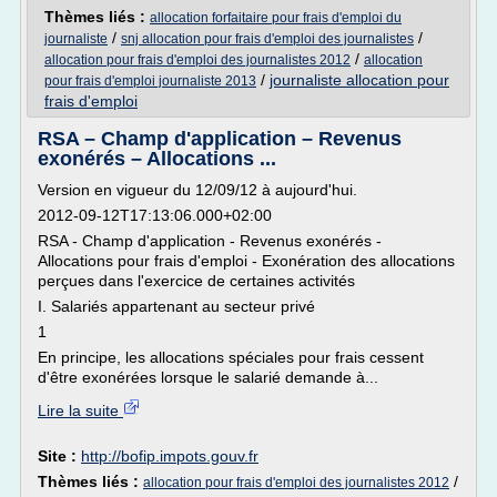
Thèmes liés :
allocation forfaitaire pour frais d'emploi du
/
/
journaliste
snj allocation pour frais d'emploi des journalistes
/
allocation pour frais d'emploi des journalistes 2012
allocation
/
journaliste allocation pour
pour frais d'emploi journaliste 2013
frais d'emploi
RSA – Champ d'application – Revenus
exonérés – Allocations ...
Version en vigueur du 12/09/12 à aujourd'hui.
2012-09-12T17:13:06.000+02:00
RSA - Champ d'application - Revenus exonérés -
Allocations pour frais d'emploi - Exonération des allocations
perçues dans l'exercice de certaines activités
I. Salariés appartenant au secteur privé
1
En principe, les allocations spéciales pour frais cessent
d'être exonérées lorsque le salarié demande à...
Lire la suite
Site :
http://bofip.impots.gouv.fr
Thèmes liés :
/
allocation pour frais d'emploi des journalistes 2012