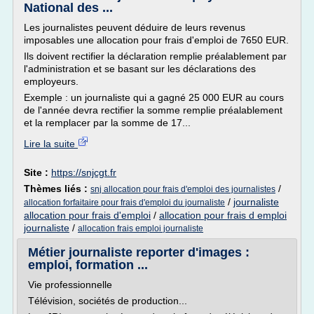
National des ...
Les journalistes peuvent déduire de leurs revenus
imposables une allocation pour frais d'emploi de 7650 EUR.
Ils doivent rectifier la déclaration remplie préalablement par
l'administration et se basant sur les déclarations des
employeurs.
Exemple : un journaliste qui a gagné 25 000 EUR au cours
de l'année devra rectifier la somme remplie préalablement
et la remplacer par la somme de 17...
Lire la suite
Site :
https://snjcgt.fr
Thèmes liés :
/
snj allocation pour frais d'emploi des journalistes
/
journaliste
allocation forfaitaire pour frais d'emploi du journaliste
allocation pour frais d'emploi
/
allocation pour frais d emploi
journaliste
/
allocation frais emploi journaliste
Métier journaliste reporter d'images :
emploi, formation ...
Vie professionnelle
Télévision, sociétés de production...