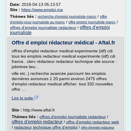
Date:
2018-04-13 05:13:57
Site :
https://www.emploi.ma
Thèmes liés :
/
recherche d'emploi journaliste maroc
offre
/
/
d'emploi pour journaliste au maroc
offre emploi journaliste maroc
offres d'emploi
offres d'emploi journaliste redacteur
/
journaliste
Offre d emploi rédacteur médical - Aftal.fr
offres d'emploi redacteur medical experimente (idf) cdi
tous les emplois redacteur medical experimente (idf) cdi
france.. clerc rédacteur redacteur technique site source :
jobintree lieu...
ville etc..) recherche avancée parcourir les emplois
dernières annonces 1 20 parmi environ 2475 offres
d'emploi redacteur medical afficher: tout 332 nouvelles
offre ....
Lire la suite
Site :
http://www.aftal.fr
Thèmes liés :
offres d'emploi journaliste redacteur
/
offres d'emploi redacteur
/
offre d'emploi redacteur web
/
redacteur technique offre d'emploi
/
offre d'emploi redacteur