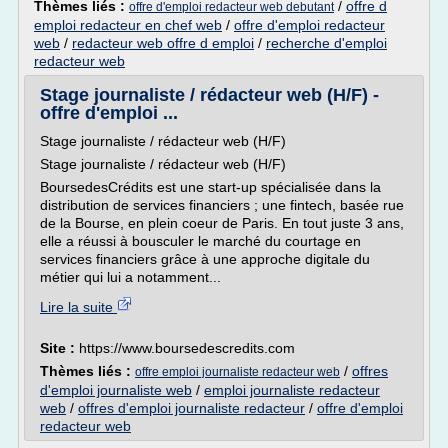
Thèmes liés :
/
offre d
offre d'emploi redacteur web debutant
emploi redacteur en chef web
/
offre d'emploi redacteur
web
/
redacteur web offre d emploi
/
recherche d'emploi
redacteur web
Stage journaliste / rédacteur web (H/F) -
offre d'emploi ...
Stage journaliste / rédacteur web (H/F)
Stage journaliste / rédacteur web (H/F)
BoursedesCrédits est une start-up spécialisée dans la
distribution de services financiers ; une fintech, basée rue
de la Bourse, en plein coeur de Paris. En tout juste 3 ans,
elle a réussi à bousculer le marché du courtage en
services financiers grâce à une approche digitale du
métier qui lui a notamment...
Lire la suite
Site :
https://www.boursedescredits.com
Thèmes liés :
/
offres
offre emploi journaliste redacteur web
d'emploi journaliste web
/
emploi journaliste redacteur
web
/
offres d'emploi journaliste redacteur
/
offre d'emploi
redacteur web