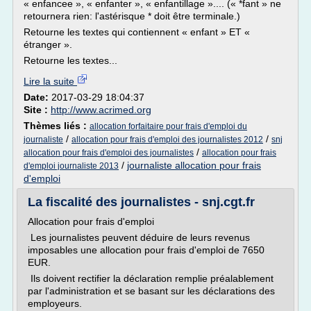
« enfancee », « enfanter », « enfantillage ».... (« *fant » ne
retournera rien: l'astérisque * doit être terminale.)
Retourne les textes qui contiennent « enfant » ET «
étranger ».
Retourne les textes...
Lire la suite
Date:
2017-03-29 18:04:37
Site :
http://www.acrimed.org
Thèmes liés :
allocation forfaitaire pour frais d'emploi du
/
/
journaliste
allocation pour frais d'emploi des journalistes 2012
snj
/
allocation pour frais d'emploi des journalistes
allocation pour frais
/
journaliste allocation pour frais
d'emploi journaliste 2013
d'emploi
La fiscalité des journalistes - snj.cgt.fr
Allocation pour frais d'emploi
Les journalistes peuvent déduire de leurs revenus
imposables une allocation pour frais d'emploi de 7650
EUR.
Ils doivent rectifier la déclaration remplie préalablement
par l'administration et se basant sur les déclarations des
employeurs.