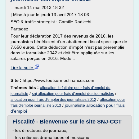
- mardi 14 mai 2013 18:32
| Mise à jour le jeudi 13 avril 2017 18:03
SEO & traffic strategist : Camille Radicchi
Partagez
Pour leur déclaration 2017 des revenus de 2016, les
journalistes bénéficient d'un abattement fiscal spécifique de
7.650 euros. Cette déduction d'impôt n'est pas préremplie
dans le formulaire 2042 et doit être appliquée sur les
salaires perçus en 2016. Mode...
Lire la suite
Site :
https://www.toutsurmesfinances.com
Thèmes liés :
allocation forfaitaire pour frais d'emploi du
/
/
journaliste
snj allocation pour frais d'emploi des journalistes
/
allocation pour frais d'emploi des journalistes 2012
allocation pour
/
journaliste allocation pour frais
frais d'emploi journaliste 2013
d'emploi
Fiscalité - Bienvenue sur le site SNJ-CGT
- les directeurs de journaux,
- les critiques dramatiques et musicaux