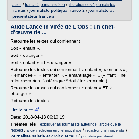
/
/
actes
france 2 journaliste 20h
liberation des 4 journalistes
/
journaliste politique france 2
/
journaliste et
francais
presentateur francais
Aude Lancelin virée de L'Obs : un chef-
d'œuvre de ...
Retourne les textes qui contiennent :
Soit « enfant »,
Soit « étranger »,
Soit « enfant » ET « étranger ».
Retourne les textes qui contiennent « enfant », « enfants »,
« enfancee », « enfanter », « enfantillage ».... (« *fant » ne
retournera rien: l'astérisque * doit être terminale.)
Retourne les textes qui contiennent « enfant » ET «
étranger ».
Retourne les textes...
Lire la suite
Date:
2018-04-13 06:10:19
Thèmes liés :
expliquer au journaliste auteur de l'article que le
/
/
/
respect
ancien redacteur en chef nouvel obs
redacteur chef nouvel obs
journaliste salarie et droit d'auteur
/
journaliste jean daniel