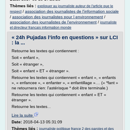
Thèmes liés :
expliquer au journaliste auteur de l'article que le
/
association des journalistes de l'information sociale
respect
/
association des journalistes pour l environnement
/
association des journalistes de l'environnement
/
journaliste
et directeur francais information monde
« 24h Pujadas l’info en questions » sur LCI
: la ...
Retourne les textes qui contiennent :
Soit « enfant »,
Soit « étranger »,
Soit « enfant » ET « étranger ».
Retourne les textes qui contiennent « enfant », « enfants
», « enfancee », « enfanter », « enfantillage ».... (« *fant »
ne retournera rien: l'astérisque * doit être terminale.)
Retourne les textes qui contiennent « enfant » ET «
étranger ».
Retourne les textes...
Lire la suite
Date:
2018-04-13 05:31:09
Thèmes liés :
journaliste politique france 2 des paroles et des