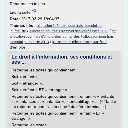
Retourne les textes...
Lire la suite
Date:
2017-03-29 18:04:37
Thèmes liés :
allocation forfaitaire pour frais d'emploi du
/
/
journaliste
allocation pour frais d'emploi des journalistes 2012
snj
/
allocation pour frais d'emploi des journalistes
allocation pour frais
/
journaliste allocation pour frais
d'emploi journaliste 2013
d'emploi
Le droit à l’information, ses conditions et
ses ...
Retourne les textes qui contiennent :
Soit « enfant »,
Soit « étranger »,
Soit « enfant » ET « étranger ».
Retourne les textes qui contiennent « enfant », « enfants
», « enfancee », « enfanter », « enfantillage ».... (« *fant »
ne retournera rien: l'astérisque * doit être terminale.)
Retourne les textes qui contiennent « enfant » ET «
étranger ».
Retourne les textes...