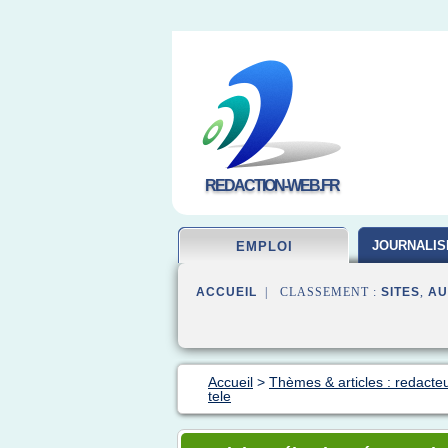
REDACTION-WEB.FR
JOURNALIS
EMPLOI
ACCUEIL
| CLASSEMENT :
SITES
,
AU
Accueil
>
Thèmes & articles : redacte
tele