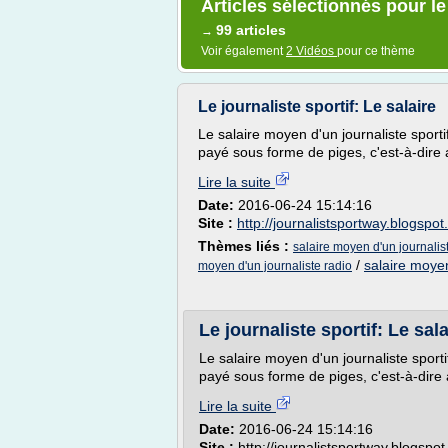
Articles sélectionnés pour le 
99 articles
→
Voir également
2 Vidéos
pour ce thème
Le journaliste sportif: Le salaire
Le salaire moyen d'un journaliste sport
payé sous forme de piges, c'est-à-dire 
Lire la suite
Date:
2016-06-24 15:14:16
Site :
http://journalistsportway.blogspo
Thèmes liés :
salaire moyen d'un journalist
/
salaire moyen
moyen d'un journaliste radio
Le journaliste sportif: Le sala
Le salaire moyen d'un journaliste sport
payé sous forme de piges, c'est-à-dire 
Lire la suite
Date:
2016-06-24 15:14:16
Site :
http://journalistsportway.blogspot.