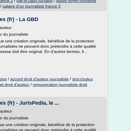
france 2
/
/
salaire moyen journaliste
grille de salaire journaliste
/
salaire d'un journaliste france 3
es (fr) - La GBD
'auteur
r du journaliste
itue une création originale, bénéficie de la protection
ournalistes ne peuvent donc prétendre à cette qualité.
sse doit être original. En d'autres termes, il...
/
accord droit d'auteur journaliste
/
adopi
droit d'auteur
 et droit d'auteur
/
remuneration journaliste droit
 (fr) - JurisPedia, le ...
'auteur
r du journaliste
itue une création originale, bénéficie de la protection
ournalistes ne peuvent donc prétendre à cette qualité.