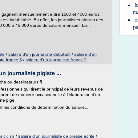
f
ma
lé gagnent mensuellement entre 1500 et 4000 euros.
 est indubitable. En effet, les journalistes phares des
e
0 000 à 45 000 euros de salaire mensuel. En...
pa
ele
/
salaire d'un journaliste debutant
/
salaire d'un
ste france 3
/
salaire d'un journaliste france 2
n journaliste pigiste ...
phe ou dessinateurs ¶
essionnels qui tirent le principal de leurs revenus de
laborent de manière occasionnelle à l'élaboration d'un
une pige.
 les conditions de détermination du salaire...
/
salaire d'un journaliste de presse ecrite
/
e pigiste