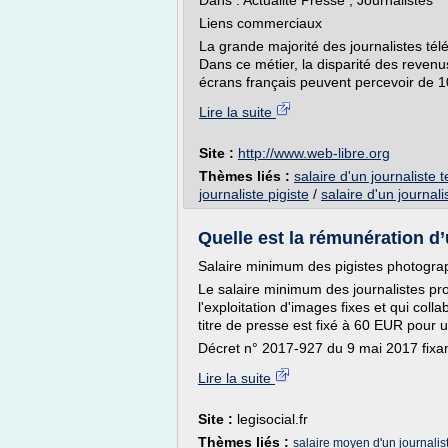
Dans : Actualité Presse , Journalistes
Liens commerciaux
La grande majorité des journalistes té
Dans ce métier, la disparité des revenus
écrans français peuvent percevoir de 1
Lire la suite
Site :
http://www.web-libre.org
Thèmes liés :
salaire d'un journaliste t
journaliste pigiste
/
salaire d'un journali
Quelle est la rémunération d’u
Salaire minimum des pigistes photogra
Le salaire minimum des journalistes prof
l'exploitation d'images fixes et qui col
titre de presse est fixé à 60 EUR pour 
Décret n° 2017-927 du 9 mai 2017 fixant
Lire la suite
Site :
legisocial.fr
Thèmes liés :
salaire moyen d'un journalist