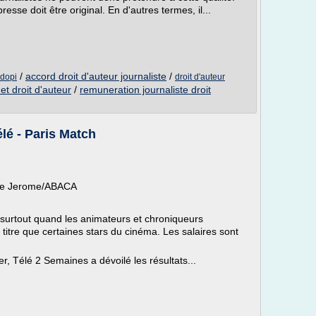
sse doit être original. En d'autres termes, il...
/
accord droit d'auteur journaliste
/
adopi
droit d'auteur
 et droit d'auteur
/
remuneration journaliste droit
élé - Paris Match
ine Jerome/ABACA
r, surtout quand les animateurs et chroniqueurs
itre que certaines stars du cinéma. Les salaires sont
, Télé 2 Semaines a dévoilé les résultats...