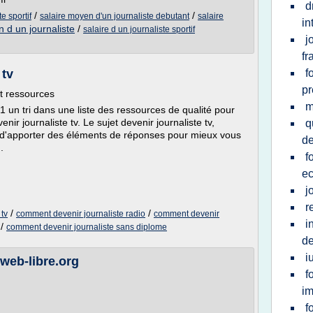
d
/
/
e sportif
salaire moyen d'un journaliste debutant
salaire
in
 d un journaliste
/
salaire d un journaliste sportif
j
fr
 tv
f
pr
et ressources
m
1 un tri dans une liste des ressources de qualité pour
r journaliste tv. Le sujet devenir journaliste tv,
q
 d'apporter des éléments de réponses pour mieux vous
de
.
f
ec
j
r
/
/
tv
comment devenir journaliste radio
comment devenir
i
/
comment devenir journaliste sans diplome
de
i
- web-libre.org
f
i
f