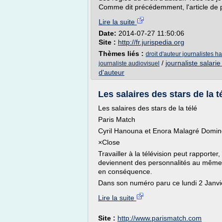
Comme dit précédemment, l'article de pre
Lire la suite
Date:
2014-07-27 11:50:06
Site :
http://fr.jurispedia.org
Thèmes liés :
droit d'auteur journalistes h
/
journaliste salarie
journaliste audiovisuel
d'auteur
Les salaires des stars de la t
Les salaires des stars de la télé
Paris Match
Cyril Hanouna et Enora Malagré Dom
×Close
Travailler à la télévision peut rapporte
deviennent des personnalités au même t
en conséquence.
Dans son numéro paru ce lundi 2 Janvier
Lire la suite
Site :
http://www.parismatch.com