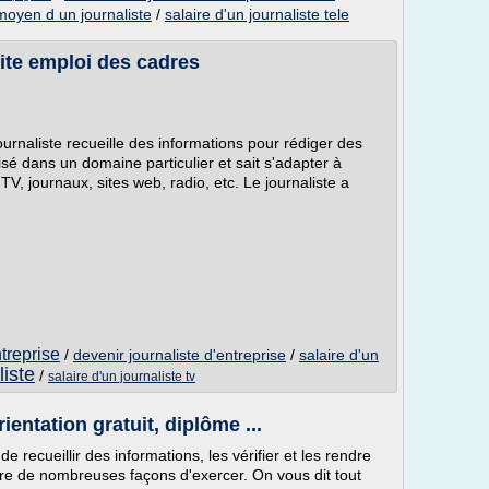
moyen d un journaliste
/
salaire d'un journaliste tele
site emploi des cadres
journaliste recueille des informations pour rédiger des
lisé dans un domaine particulier et sait s'adapter à
V, journaux, sites web, radio, etc. Le journaliste a
ntreprise
/
devenir journaliste d'entreprise
/
salaire d'un
liste
/
salaire d'un journaliste tv
rientation gratuit, diplôme ...
de recueillir des informations, les vérifier et les rendre
vre de nombreuses façons d'exercer. On vous dit tout