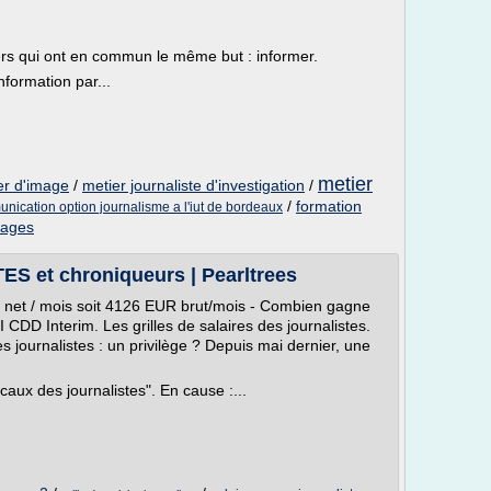
ers qui ont en commun le même but : informer.
nformation par...
metier
ter d'image
/
metier journaliste d'investigation
/
/
formation
nication option journalisme a l'iut de bordeaux
mages
 et chroniqueurs | Pearltrees
 net / mois soit 4126 EUR brut/mois - Combien gagne
 CDD Interim. Les grilles de salaires des journalistes.
es journalistes : un privilège ? Depuis mai dernier, une
scaux des journalistes". En cause :...