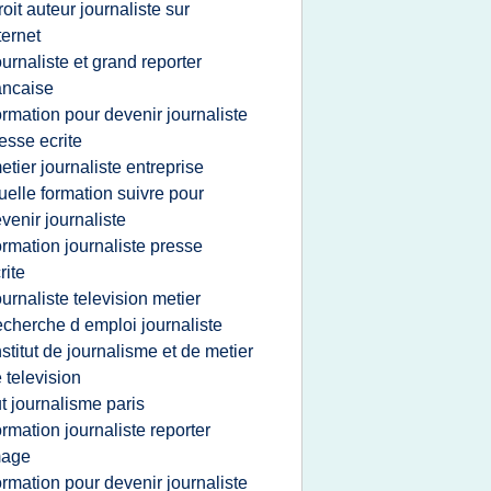
roit auteur journaliste sur
ternet
ournaliste et grand reporter
ancaise
ormation pour devenir journaliste
esse ecrite
etier journaliste entreprise
uelle formation suivre pour
venir journaliste
ormation journaliste presse
rite
ournaliste television metier
echerche d emploi journaliste
nstitut de journalisme et de metier
 television
ut journalisme paris
ormation journaliste reporter
mage
ormation pour devenir journaliste