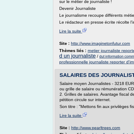
sur le métier de journaliste !
Devenir Journaliste
Le journalisme recoupe différents méti
Le rédacteur en presse écrite récolte l'i
Lire la suite
Site :
http://www.imaginetonfutur.com
Thèmes liés :
metier journaliste repor
d un journaliste
/
dut information commu
professionnelle journaliste reporter d'i
SALAIRES DES JOURNALISTES
Salaire moyen Journalistes - 3218 EUR
ou grille de salaire ou rémunération CDI
2. Grilles de salaires. Avantage fiscal d
pétition circule sur internet.
Son titre : "Mettons fin aux privilèges fi
Lire la suite
Site :
http://www.pearltrees.com